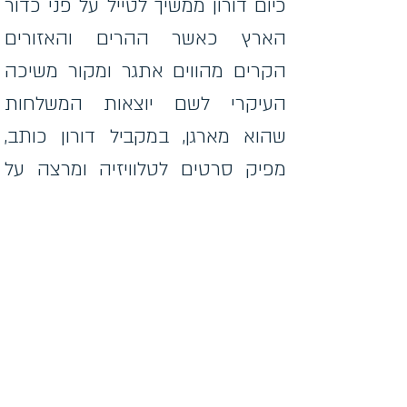
כיום דורון ממשיך לטייל על פני כדור
הארץ כאשר ההרים והאזורים
הקרים מהווים אתגר ומקור משיכה
העיקרי לשם יוצאות המשלחות
שהוא מארגן, במקביל דורון כותב,
מפיק סרטים לטלוויזיה ומרצה על
מסעותיו בעולם. הרצאותיו של דורון
עוסקות במוטיבציה ומצוינות.
בשנת 2011 פתח דורון עסק תיירותי
במערב קנדה, בצמוד לשמורת הטבע
Tweedsmuir Provincial Park.
העסק נקרא Nuk Tessli וכולל
מספר בקתות מבודדות בלב ההרים.